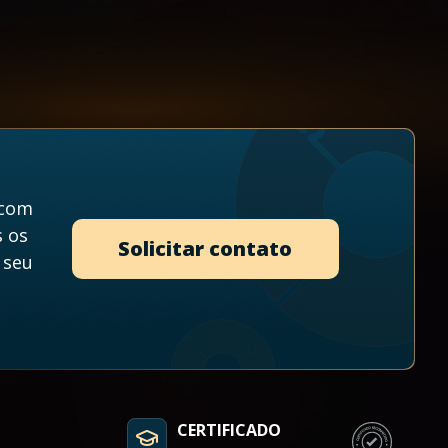
 com
s os
Solicitar contato
 seu
CERTIFICADO